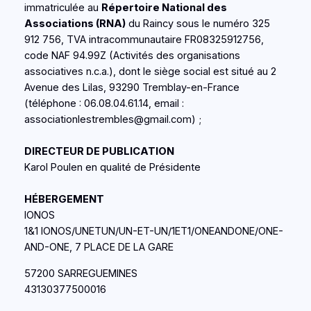
immatriculée au
Répertoire National des
Associations (RNA)
du Raincy sous le numéro 325
912 756, TVA intracommunautaire FR08325912756,
code NAF 94.99Z (Activités des organisations
associatives n.c.a.), dont le siège social est situé au 2
Avenue des Lilas, 93290 Tremblay-en-France
(téléphone : 06.08.04.61.14, email :
associationlestrembles@gmail.com) ;
DIRECTEUR DE PUBLICATION
Karol Poulen en qualité de Présidente
HÉBERGEMENT
IONOS
1&1 IONOS/UNETUN/UN-ET-UN/1ET1/ONEANDONE/ONE-
AND-ONE, 7 PLACE DE LA GARE
57200 SARREGUEMINES
43130377500016