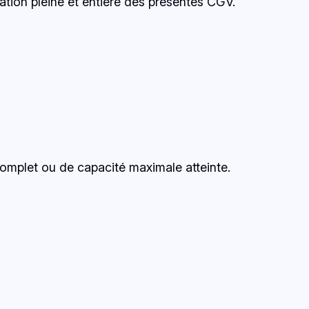
tation pleine et entière des présentes CGV.
ncomplet ou de capacité maximale atteinte.